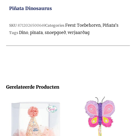
Piñata Dinosaurus
SKU
8712026500649
Categories
Feest Toebehoren
,
Piñata's
Tags
Dino
,
pinata
,
snoepgoed
,
verjaardag
Gerelateerde Producten