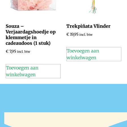
Souza –
Trekpiñata Vlinder
Verjaardagshoedje op
€
19,95
incl. btw
klemmetje in
cadeaudoos (1 stuk)
Toevoegen aan
€
7,95
incl. btw
winkelwagen
Toevoegen aan
winkelwagen