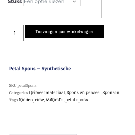
Stuks
Toevoegen aan winkelwagen
Petal Spons – Synthetische
SKU
petalSpons
Categories
Grimeermateriaal
,
Spons en penseel
,
Sponsen
Tags
Kindergrime
,
MiKimFx
,
petal spons