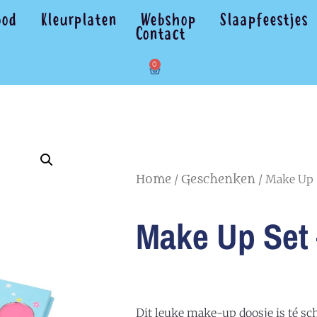
bod
Kleurplaten
Webshop
Slaapfeestjes
Contact
0
/
/ Make Up 
Home
Geschenken
Make Up Set
Dit leuke make-up doosje is té sch