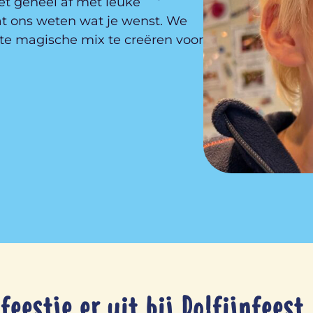
et geheel af met leuke
at ons weten wat je wenst. We
e magische mix te creëren voor
feestje er uit bij Dolfijnfeest