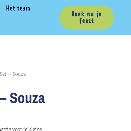
Het team
Boek nu je
feest
Set – Souza
 – Souza
attig voor je kleine