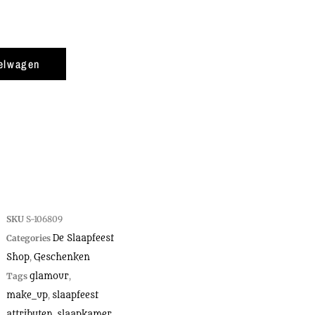
elwagen
SKU
S-106809
Categories
De Slaapfeest
Shop
,
Geschenken
Tags
glamour
,
make_up
,
slaapfeest
attributen
,
slaapkamer
,