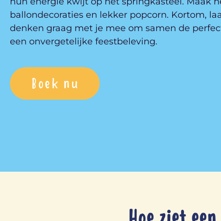
hun energie kwijt op het springkasteel. Maak h
ballondecoraties en lekker popcorn. Kortom, la
denken graag met je mee om samen de perfect
een onvergetelijke feestbeleving.
Boek nu
Hoe ziet een 