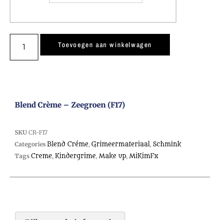
Toevoegen aan winkelwagen
Blend Crème – Zeegroen (F17)
SKU
CR-F17
Categories
Blend Créme
,
Grimeermateriaal
,
Schmink
Tags
Creme
,
Kindergrime
,
Make up
,
MiKimFx