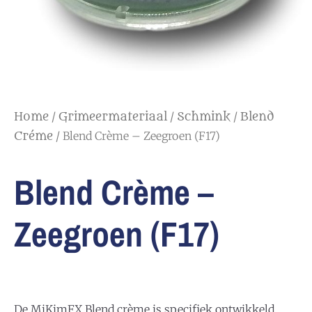
/
/
/
Home
Grimeermateriaal
Schmink
Blend
/ Blend Crème – Zeegroen (F17)
Créme
Blend Crème –
Zeegroen (F17)
De MiKimFX Blend crème is specifiek ontwikkeld