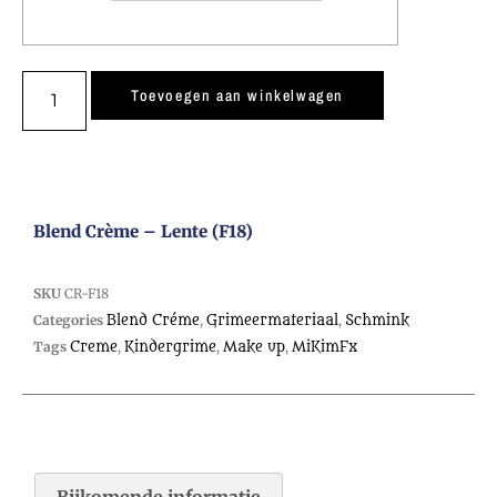
Toevoegen aan winkelwagen
Blend Crème – Lente (F18)
SKU
CR-F18
Categories
Blend Créme
,
Grimeermateriaal
,
Schmink
Tags
Creme
,
Kindergrime
,
Make up
,
MiKimFx
Bijkomende informatie